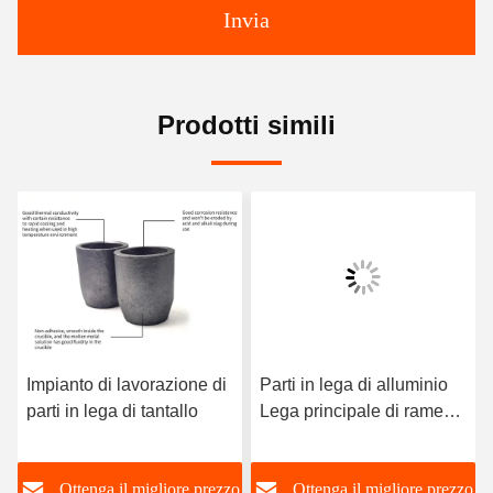
Invia
Prodotti simili
Impianto di lavorazione di
Parti in lega di alluminio
parti in lega di tantallo
Lega principale di rame
Lega di rame Lega di
alluminio Lega di
o
Ottenga il migliore prezzo
Ottenga il migliore prezzo
alluminio AlCU50 Lega