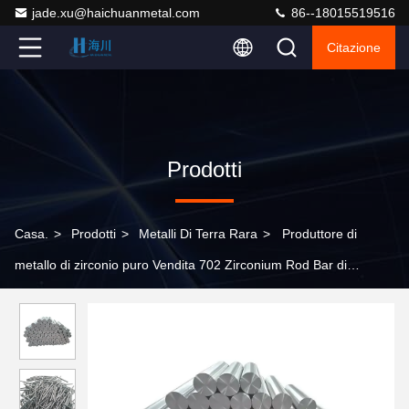
jade.xu@haichuanmetal.com
86--18015519516
Citazione
Prodotti
Casa.
>
Prodotti
>
Metalli Di Terra Rara
>
Produttore di
metallo di zirconio puro Vendita 702 Zirconium Rod Bar di
zirconio puro al kg Prezzi